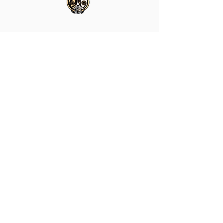
TELEFONE
WHATSAPP
+55 (73) 9998-9299
CONECTE-SE
SOCIAL MEDIA CHANNELS